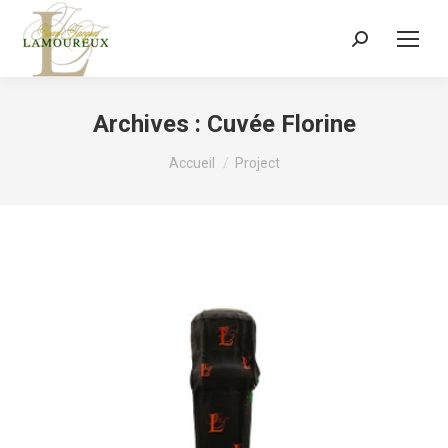
Recherche
:
Archives :
Cuvée Florine
Vous êtes ici :
Accueil
Project