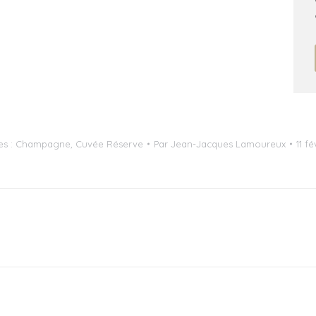
es :
Champagne
,
Cuvée Réserve
Par
Jean-Jacques Lamoureux
11 f